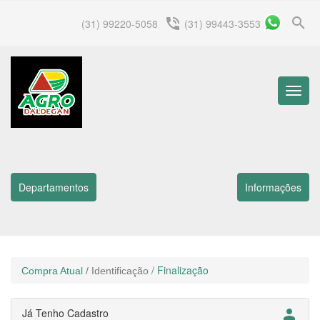
search
phone_in_talk
(31) 99220-5058
(31) 99443-3553
Menu
Princip
Departamentos
Informações
/ Finalização
Compra Atual
/ Identificação
Já Tenho Cadastro
