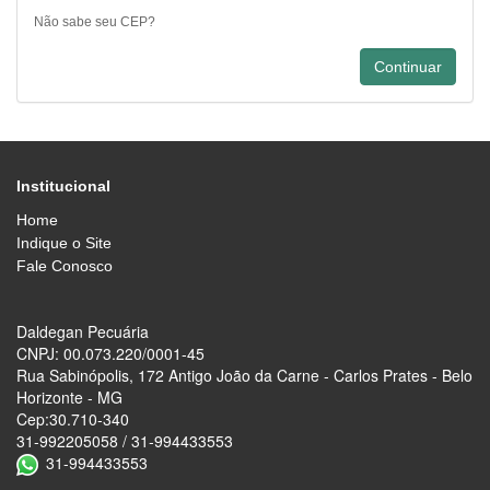
Não sabe seu CEP?
Institucional
Home
Indique o Site
Fale Conosco
Daldegan Pecuária
CNPJ: 00.073.220/0001-45
Rua Sabinópolis, 172 Antigo João da Carne - Carlos Prates - Belo
Horizonte - MG
Cep:30.710-340
31-992205058 / 31-994433553
31-994433553