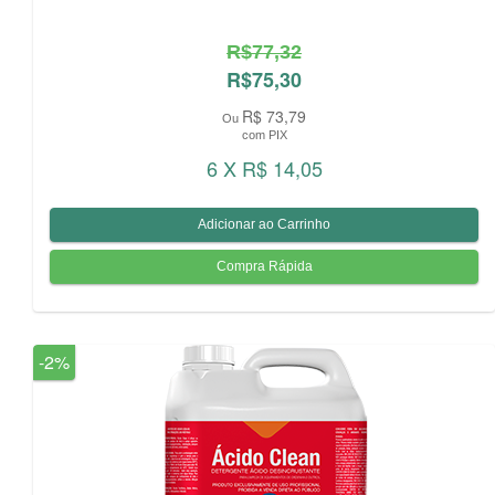
R$77,32
R$75,30
R$ 73,79
Ou
com PIX
6 X R$ 14,05
-2%