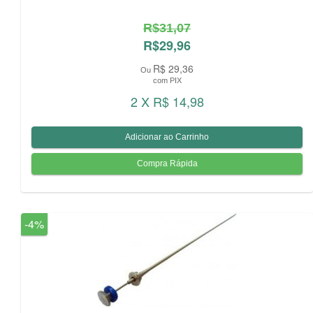
R$31,07
R$29,96
R$ 29,36
Ou
com PIX
2 X R$ 14,98
-4%