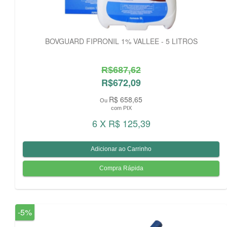
BOVGUARD FIPRONIL 1% VALLEE - 5 LITROS
R$687,62
R$672,09
R$ 658,65
Ou
com PIX
6 X R$ 125,39
-5%