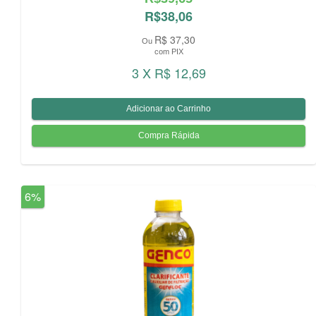
R$38,06
R$ 37,30
Ou
com PIX
3 X R$ 12,69
6%