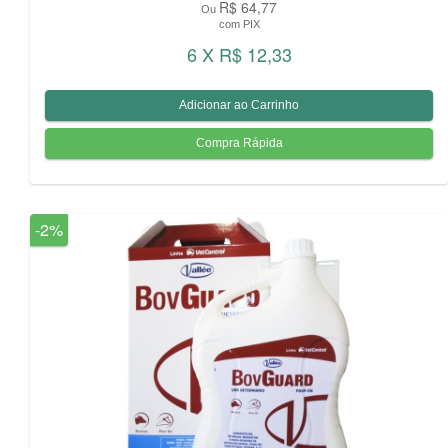
R$ 64,77
Ou
com PIX
6 X R$ 12,33
-2%